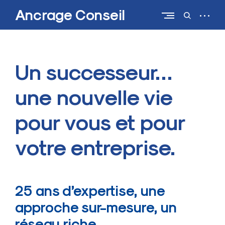
Skip
Ancrage Conseil
to
open
open
content
sidebar
search
form
Un successeur…
une nouvelle vie
pour vous et pour
votre entreprise.
25 ans d’expertise, une
approche sur-mesure, un
réseau riche.