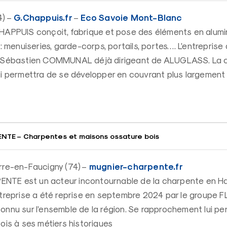
G.Chappuis.fr
Eco Savoie Mont-Blanc
4) –
–
CHAPPUIS conçoit, fabrique et pose des éléments en alum
 : menuiseries, garde-corps, portails, portes…. L’entreprise
r Sébastien COMMUNAL déjà dirigeant de ALUGLASS. La 
ui permettra de se développer en couvrant plus largement 
TE – Charpentes et maisons ossature bois
mugnier-charpente.fr
rre-en-Faucigny (74) –
TE est un acteur incontournable de la charpente en H
ntreprise a été reprise en septembre 2024 par le groupe F
onnu sur l’ensemble de la région. Se rapprochement lui pe
bois à ses métiers historiques