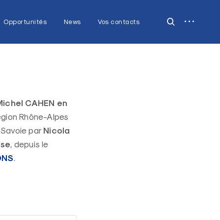
open
open
Opportunités
News
Vos contacts
sidebar
search
form
Michel CAHEN en
 région Rhône-Alpes
Nicola
-Savoie par
sse
, depuis le
ONS
.