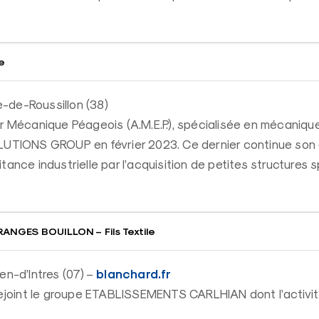
e
-de-Roussillon (38)
er Mécanique Péageois (A.M.E.P.), spécialisée en mécaniqu
OLUTIONS GROUP en février 2023. Ce dernier continue so
tance industrielle par l’acquisition de petites structures 
NGES BOUILLON – Fils Textile
blanchard.fr
en-d’Intres (07) –
oint le groupe ETABLISSEMENTS CARLHIAN dont l’activit