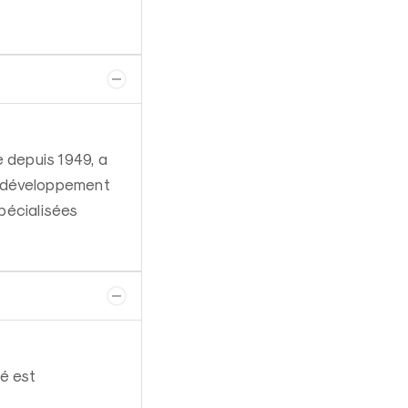
e depuis 1949, a
n développement
spécialisées
é est