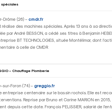
 spéciales
cmdr.fr
ur-Drôme (26) –
réalise des machines spéciales. Après 13 ans à sa directio
lée par André BESSON, a cédé ses titres à Benjamin HEBER
’entreprise BT TECHNOLOGIES, située Montélimar, dont l’acti
mentaire à celle de CMDR
GIO – Chauffage Plomberie
greggio.fr
-sur-Foron (74) –
entreprise centenaire sur le bassin rochois. Elle est reco
nterventions. Reprise par Bruno et Carine MARION en 2015, 
nt depuis cette date. François PELISSIER, salarié de l’entr