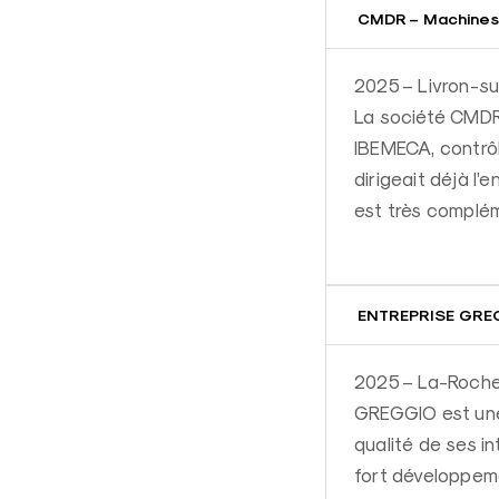
CMDR – Machines
2025 – Livron-s
La société CMDR 
IBEMECA, contrô
dirigeait déjà l
est très complé
ENTREPRISE GREG
2025 – La-Roche
GREGGIO est une 
qualité de ses i
fort développeme