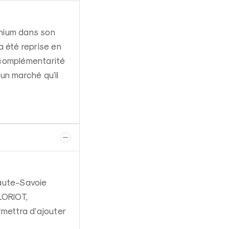
inium dans son
 a été reprise en
complémentarité
un marché qu’il
aute-Savoie
LORIOT,
rmettra d’ajouter