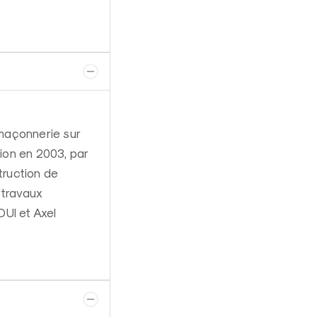
maçonnerie sur
ion en 2003, par
truction de
 travaux
OUI et Axel