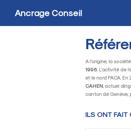
Skip
to
Ancrage Conseil
content
Référe
A l’origine, la sociét
1996
. L’activité de
et le nord PACA. En
CAHEN
, actuel dir
canton de Genève, p
ILS ONT FAI