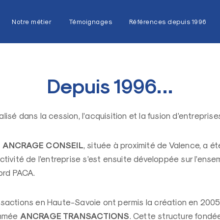
Notre métier
Témoignages
Références depuis 1996
Depuis 1996…
sé dans la cession, l’acquisition et la fusion d’entreprises
ANCRAGE CONSEIL
é
,
située à proximité de Valence,
a ét
activité de l’entreprise s’est ensuite développée
sur l’ense
ord PACA.
sactions en Haute-Savoie ont permis
la création en 200
ANCRAGE TRANSACTIONS
ommée
. Cette structure fondé