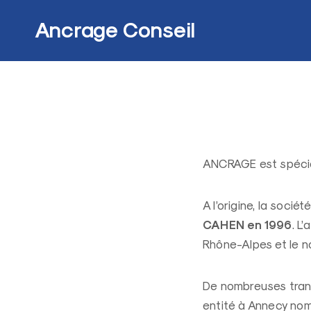
Skip
to
Ancrage Conseil
content
ANCRAGE est spéciali
A l’origine, la sociét
CAHEN en 1996
.
L’
Rhône-Alpes et le n
De nombreuses tran
entité à Annecy n