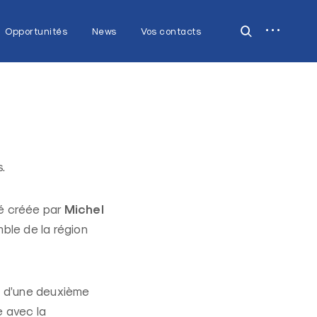
open
open
Opportunités
News
Vos contacts
sidebar
search
form
.
Michel
é créée par
mble de la région
5 d’une deuxième
e avec la